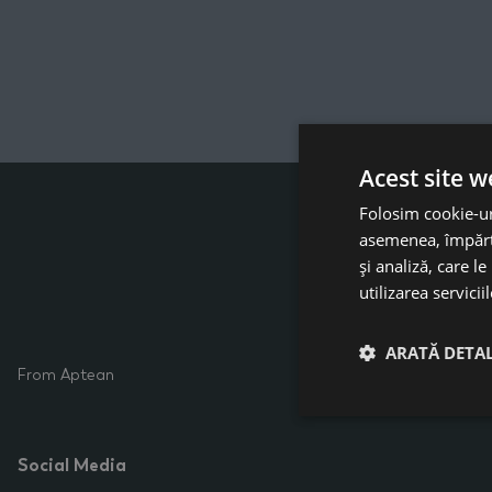
Crearea unui nou 
Crearea unei locați
Acest site w
Folosim cookie-uri
asemenea, împărtă
și analiză, care l
utilizarea serviciil
ARATĂ DETAL
From Aptean
Social Media