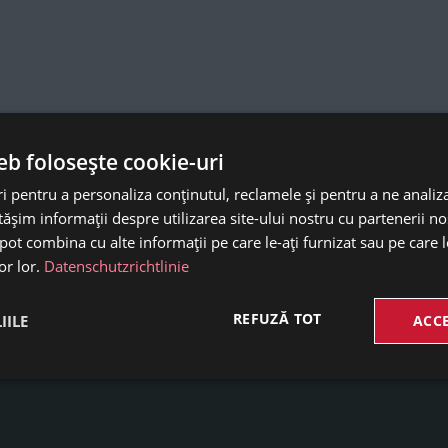
vânzător
-
i
-
eb folosește cookie-uri
 pentru a personaliza conținutul, reclamele și pentru a ne analiza
șim informații despre utilizarea site-ului nostru cu partenerii noș
e pot combina cu alte informații pe care le-ați furnizat sau pe care 
or lor.
Datenschutzrichtlinie
REFUZĂ TOT
IILE
ACC