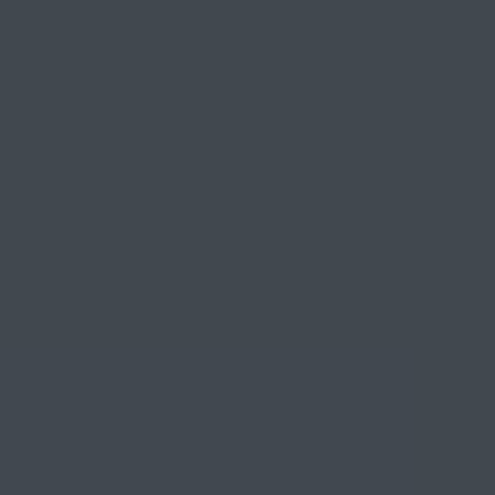
+
+
+
+
+
+