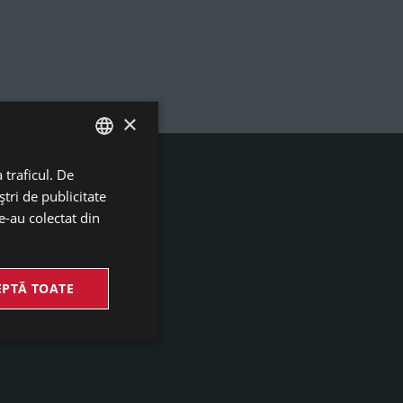
+
×
+
 traficul. De
GERMAN
tri de publicitate
ENGLISH
le-au colectat din
ROMANIAN
EPTĂ TOATE