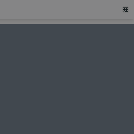
+
+
+