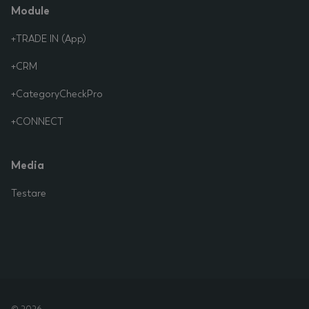
Module
+TRADE IN (App)
+CRM
+CategoryCheckPro
+CONNECT
Media
Testare
>>
ROMANIAN
DEUTSCH
ENGLISH