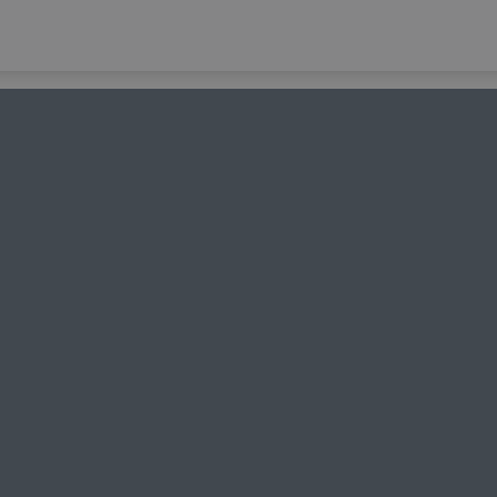
-
-
-